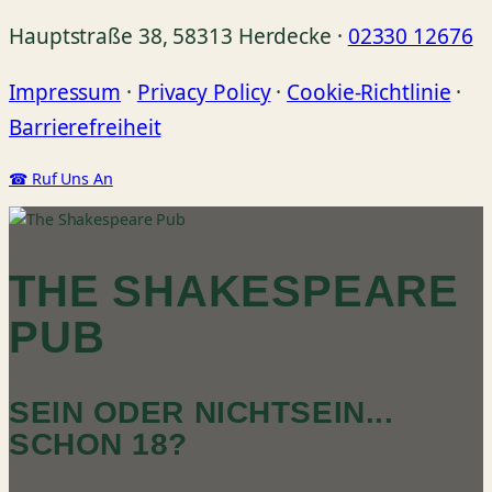
Hauptstraße 38, 58313 Herdecke ·
02330 12676
Impressum
·
Privacy Policy
·
Cookie-Richtlinie
·
Barrierefreiheit
☎ Ruf Uns An
THE SHAKESPEARE
PUB
SEIN ODER NICHTSEIN...
SCHON 18?