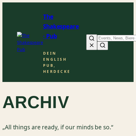
Zum
Inhalt
The
springen
Shakespeare
· Pub
Suche
DEIN
ENGLISH
PUB,
HERDECKE
ARCHIV
„All things are ready, if our minds be so.“