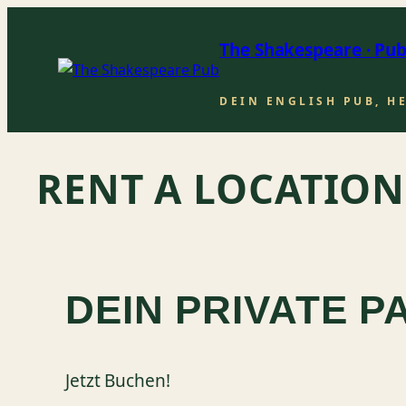
Zum
Inhalt
The Shakespeare · Pu
springen
DEIN ENGLISH PUB, H
RENT A LOCATION
DEIN PRIVATE P
Jetzt Buchen!