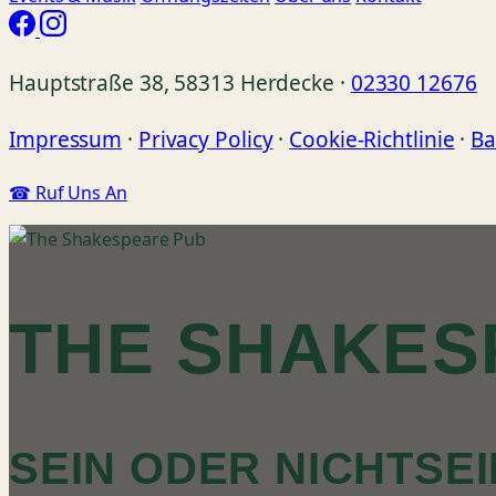
Hauptstraße 38, 58313 Herdecke ·
02330 12676
Impressum
·
Privacy Policy
·
Cookie-Richtlinie
·
Ba
☎ Ruf Uns An
THE SHAKES
SEIN ODER NICHTSEI