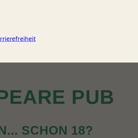
rrierefreiheit
PEARE PUB
N... SCHON 18?