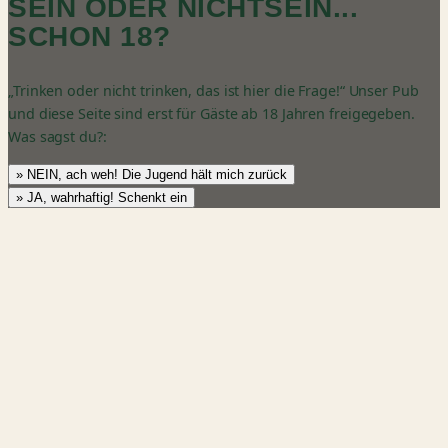
SEIN ODER NICHTSEIN...
SCHON 18?
„Trinken oder nicht trinken, das ist hier die Frage!“ Unser Pub
und diese Seite sind erst für Gäste ab 18 Jahren freigegeben.
Was sagst du?:
» NEIN, ach weh! Die Jugend hält mich zurück
» JA, wahrhaftig! Schenkt ein