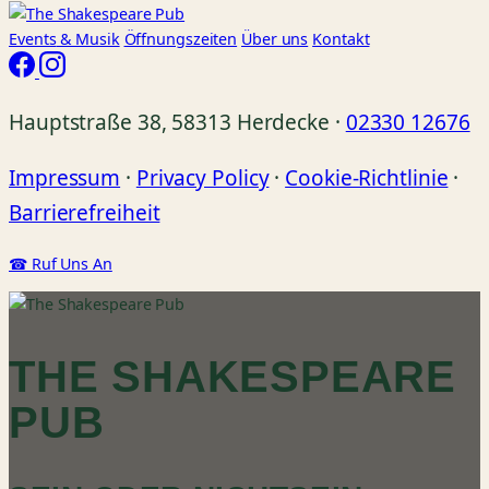
Events
& Musik
Öffnungszeiten
Über uns
Kontakt
Hauptstraße 38, 58313 Herdecke ·
02330 12676
Impressum
·
Privacy Policy
·
Cookie-Richtlinie
·
Barrierefreiheit
☎ Ruf Uns An
THE SHAKESPEARE
PUB