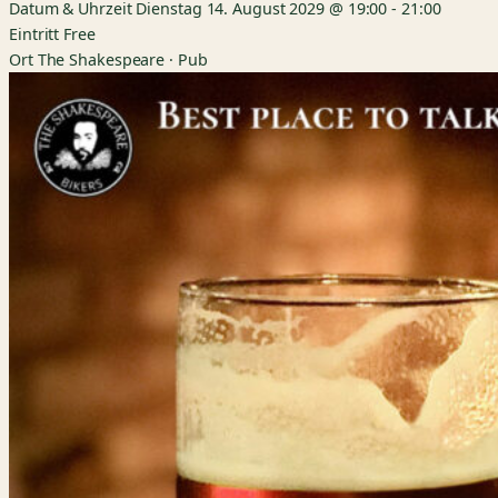
Datum & Uhrzeit
Dienstag 14. August 2029 @ 19:00
-
21:00
Eintritt
Free
Ort
The Shakespeare · Pub