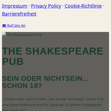
Impressum
·
Privacy Policy
·
Cookie-Richtlinie
·
Barrierefreiheit
☎ Ruf Uns An
THE SHAKESPEARE
PUB
SEIN ODER NICHTSEIN...
SCHON 18?
„Trinken oder nicht trinken, das ist hier die Frage!“ Unser Pub
und diese Seite sind erst für Gäste ab 18 Jahren freigegeben.
Was sagst du?: