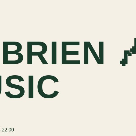
’BRIEN 
USIC
-
22:00