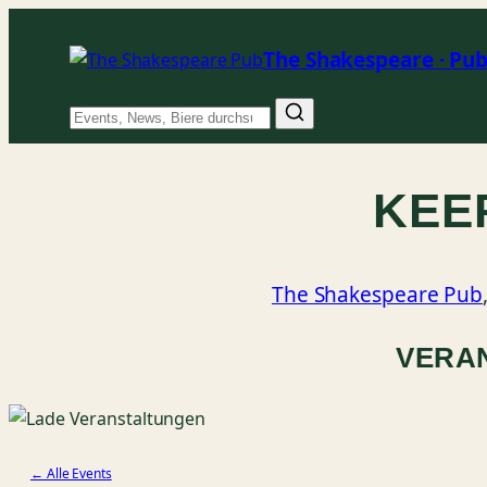
The Shakespeare · Pu
Suche
KEEP
The Shakespeare Pub
VERA
← Alle Events