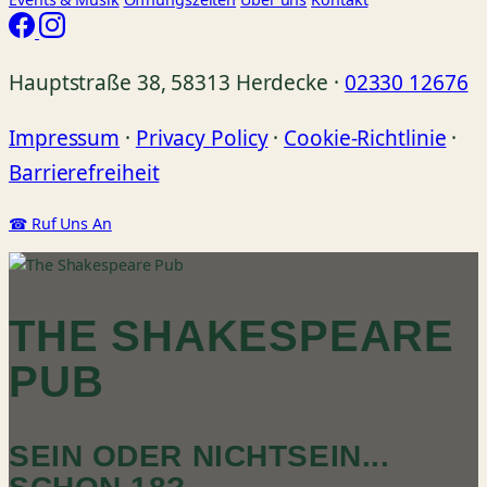
Hauptstraße 38, 58313 Herdecke ·
02330 12676
Impressum
·
Privacy Policy
·
Cookie-Richtlinie
·
Barrierefreiheit
☎ Ruf Uns An
THE SHAKESPEARE
PUB
SEIN ODER NICHTSEIN...