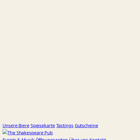
Unsere Biere
Speisekarte
Tastings
Gutscheine
Events
& Musik
Öffnungszeiten
Über uns
Kontakt