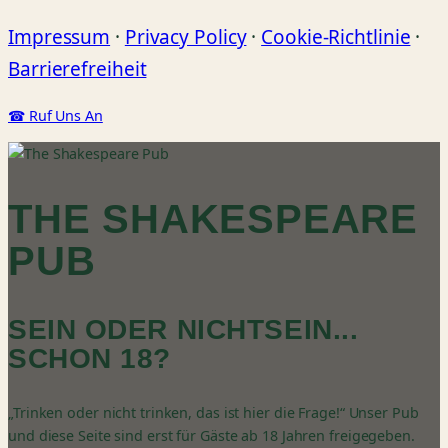
Impressum
·
Privacy Policy
·
Cookie-Richtlinie
·
Barrierefreiheit
☎ Ruf Uns An
THE SHAKESPEARE
PUB
SEIN ODER NICHTSEIN...
SCHON 18?
„Trinken oder nicht trinken, das ist hier die Frage!“ Unser Pub
und diese Seite sind erst für Gäste ab 18 Jahren freigegeben.