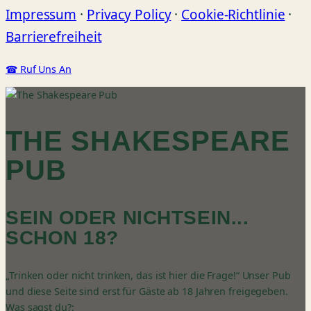
Impressum
·
Privacy Policy
·
Cookie-Richtlinie
·
Barrierefreiheit
☎ Ruf Uns An
THE SHAKESPEARE
PUB
SEIN ODER NICHTSEIN...
SCHON 18?
„Trinken oder nicht trinken, das ist hier die Frage!“ Unser Pub
und diese Seite sind erst für Gäste ab 18 Jahren freigegeben.
Was sagst du?: