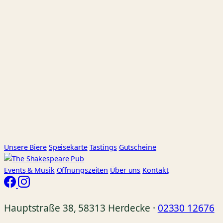
Unsere Biere
Speisekarte
Tastings
Gutscheine
Events
& Musik
Öffnungszeiten
Über uns
Kontakt
Hauptstraße 38, 58313 Herdecke ·
02330 12676