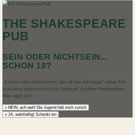
THE SHAKESPEARE
PUB
SEIN ODER NICHTSEIN...
SCHON 18?
„Trinken oder nicht trinken, das ist hier die Frage!“ Unser Pub
und diese Seite sind erst für Gäste ab 18 Jahren freigegeben.
Was sagst du?:
» NEIN, ach weh! Die Jugend hält mich zurück
» JA, wahrhaftig! Schenkt ein