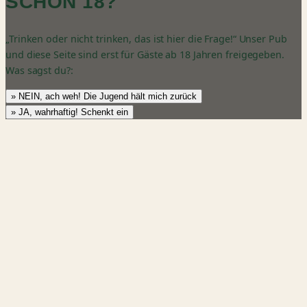
SCHON 18?
„Trinken oder nicht trinken, das ist hier die Frage!“ Unser Pub
und diese Seite sind erst für Gäste ab 18 Jahren freigegeben.
Was sagst du?:
» NEIN, ach weh! Die Jugend hält mich zurück
» JA, wahrhaftig! Schenkt ein