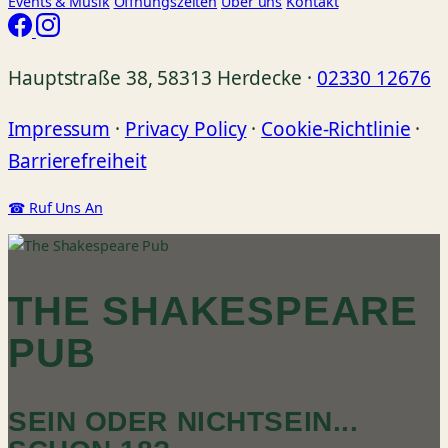
Events
& Musik
Öffnungszeiten
Über uns
Kontakt
Hauptstraße 38, 58313 Herdecke ·
02330 12676
Impressum
·
Privacy Policy
·
Cookie-Richtlinie
·
Barrierefreiheit
☎ Ruf Uns An
THE SHAKESPEARE
PUB
SEIN ODER NICHTSEIN...